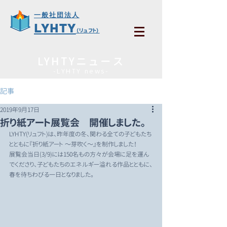
一般社団法人
LYHTY
（リュフト）
LYHTYニュース
-LYHTY news​-
記事
2019年9月17日
折り紙アート展覧会 開催しました。
LYHTY(リュフト)は、昨年度の冬、関わる全ての子どもたち
とともに『折り紙アート ～芽吹く～』を制作しました！
展覧会当日(3/9)には150名もの方々が会場に足を運ん
でくださり、子どもたちのエネルギー溢れる作品とともに、
春を待ちわびる一日となりました。