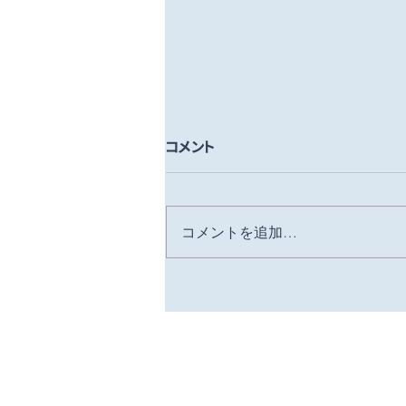
コメント
コメントを追加…
テラコヤプラスに取材を受けま
した！
HOME
団体理念
事業紹介
一般社団法人 LYHTY（リュフト